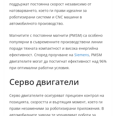
поддържат постоянна скорост независимо от
натоварването, което ги прави идеални за
роботизирани системи и CNC машини в
автомобилното производство.
Магнитите с постоянни магнити (PMSM) са особено
популярни в съвременните производствени линии
поради тяхната компактност и висока енергийна
ефективност. Според проучване на
Siemens
, PMSM
двигателите могат да постигнат ефективност над 96%
при оптимални работни условия.
Серво двигатели
Серво двигателите осигуряват прецизен контрол на
позицията, скоростта и въртящия момент, което ги
прави незаменими за роботизирани приложения. В
автомобилните заводи те управляват роботи за