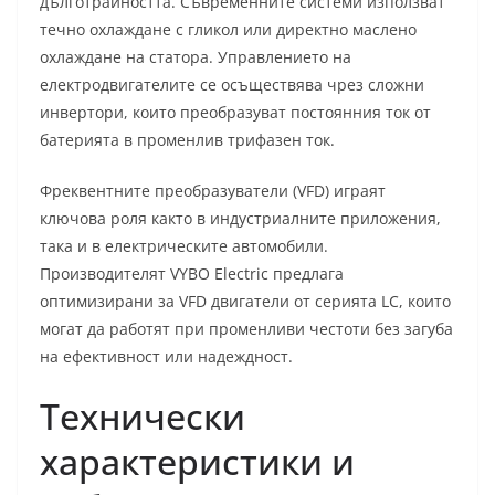
дълготрайността. Съвременните системи използват
течно охлаждане с гликол или директно маслено
охлаждане на статора. Управлението на
електродвигателите се осъществява чрез сложни
инвертори, които преобразуват постоянния ток от
батерията в променлив трифазен ток.
Фреквентните преобразуватели (VFD) играят
ключова роля както в индустриалните приложения,
така и в електрическите автомобили.
Производителят VYBO Electric предлага
оптимизирани за VFD двигатели от серията LC, които
могат да работят при променливи честоти без загуба
на ефективност или надеждност.
Технически
характеристики и