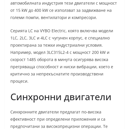
автомобилната индустрия тези двигатели с мощност
от 15 kW до 400 kW се използват за задвижване на
големи помпи, вентилатори и компресори.
Серията LC на VYBO Electric, която включва модели
1LC, 2LC, 3LC и 4LC с чугунен корпус, е специално
проектирана за тежки индустриални условия.
Например, модел 3LC315L2-4 с мощност 200 kW и
скорост 1485 оборота в минута осигурява висока
прегряваща способност и ниски вибрации, което е
критично за непрекъснатите производствени
процеси.
Синхронни двигатели
Синхронните двигатели предлагат по-висока
ефективност при определени приложения и са
предпочитани за високопрецизни операции. Те