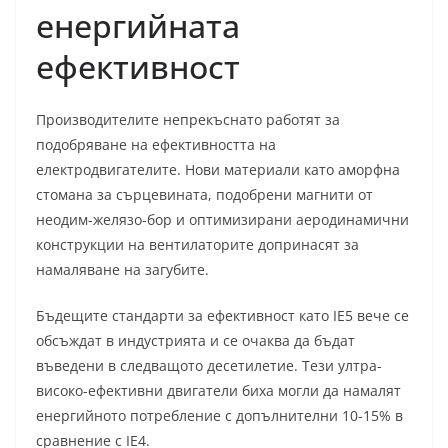
енергийната
ефективност
Производителите непрекъснато работят за
подобряване на ефективността на
електродвигателите. Нови материали като аморфна
стомана за сърцевината, подобрени магнити от
неодим-желязо-бор и оптимизирани аеродинамични
конструкции на вентилаторите допринасят за
намаляване на загубите.
Бъдещите стандарти за ефективност като IE5 вече се
обсъждат в индустрията и се очаква да бъдат
въведени в следващото десетилетие. Тези ултра-
високо-ефективни двигатели биха могли да намалят
енергийното потребление с допълнителни 10-15% в
сравнение с IE4.