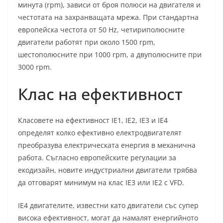
минута (rpm), зависи от броя полюси на двигателя и
честотата на захранващата мрежа. При стандартна
европейска честота от 50 Hz, четириполюсните
двигатели работят при около 1500 rpm,
шестополюсните при 1000 rpm, а двуполюсните при
3000 rpm.
Клас на ефективност
Класовете на ефективност IE1, IE2, IE3 и IE4
определят колко ефективно електродвигателят
преобразува електрическата енергия в механична
работа. Съгласно европейските регулации за
екодизайн, новите индустриални двигатели трябва
да отговарят минимум на клас IE3 или IE2 с VFD.
IE4 двигателите, известни като двигатели със супер
висока ефективност, могат да намалят енергийното