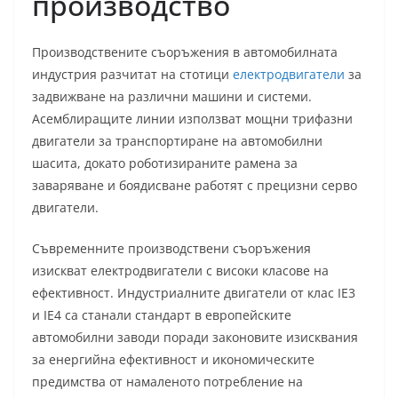
производство
Производствените съоръжения в автомобилната
индустрия разчитат на стотици
електродвигатели
за
задвижване на различни машини и системи.
Асемблиращите линии използват мощни трифазни
двигатели за транспортиране на автомобилни
шасита, докато роботизираните рамена за
заваряване и боядисване работят с прецизни серво
двигатели.
Съвременните производствени съоръжения
изискват електродвигатели с високи класове на
ефективност. Индустриалните двигатели от клас IE3
и IE4 са станали стандарт в европейските
автомобилни заводи поради законовите изисквания
за енергийна ефективност и икономическите
предимства от намаленото потребление на