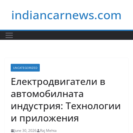
Skip
indiancarnews.com
to
content
UNCATEGORIZED
Електродвигатели в
автомобилната
индустрия: Технологии
и приложения
June 30, 2026
Raj Mehta