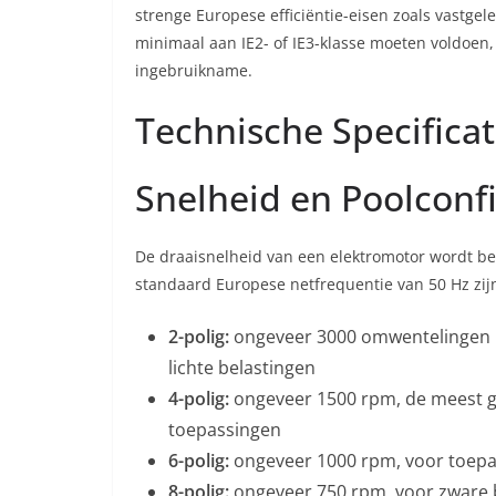
strenge Europese efficiëntie-eisen zoals vastgel
minimaal aan IE2- of IE3-klasse moeten voldoen
ingebruikname.
Technische Specificat
Snelheid en Poolconf
De draaisnelheid van een elektromotor wordt bep
standaard Europese netfrequentie van 50 Hz zij
2-polig:
ongeveer 3000 omwentelingen p
lichte belastingen
4-polig:
ongeveer 1500 rpm, de meest ga
toepassingen
6-polig:
ongeveer 1000 rpm, voor toepas
8-polig:
ongeveer 750 rpm, voor zware b