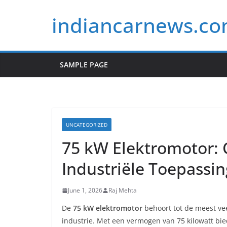
Skip
indiancarnews.c
to
content
SAMPLE PAGE
UNCATEGORIZED
75 kW Elektromotor: 
Industriële Toepassi
June 1, 2026
Raj Mehta
De
75 kW elektromotor
behoort tot de meest ve
industrie. Met een vermogen van 75 kilowatt bi