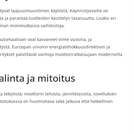
hyötyvät taajuusmuuntimen käytöstä. Käynnistysvaihe on
a parantaa tuotteiden käsittelyn tasaisuutta. Lisäksi eri
man monimutkaisia vaihteistoja.
automaatioon ovat kasvaneet viime vuosina, ja
tystä. Euroopan unionin energiatehokkuusdirektiivin ja
tykset päivittävät vanhoja moottoriratkaisujaan moderneilla
inta ja mitoitus
tekijöistä: moottorin tehosta, jännitetasosta, sovelluksen
itoituksessa on huomioitava sekä jatkuva että hetkellinen