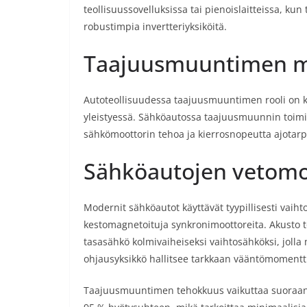
teollisuussovelluksissa tai pienoislaitteissa, k
robustimpia invertteriyksiköitä.
Taajuusmuuntimen me
Autoteollisuudessa taajuusmuuntimen rooli on ko
yleistyessä. Sähköautossa taajuusmuunnin toimii
sähkömoottorin tehoa ja kierrosnopeutta ajota
Sähköautojen vetomo
Modernit sähköautot käyttävät tyypillisesti vaiht
kestomagnetoituja synkronimoottoreita. Akusto t
tasasähkö kolmivaiheiseksi vaihtosähköksi, jolla
ohjausyksikkö hallitsee tarkkaan vääntömomentti
Taajuusmuuntimen tehokkuus vaikuttaa suoraan a