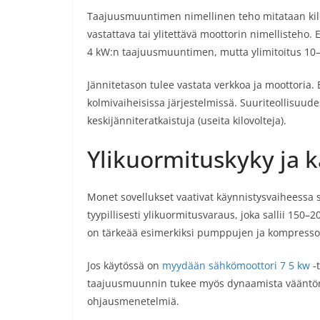
Taajuusmuuntimen nimellinen teho mitataan kilow
vastattava tai ylitettävä moottorin nimellisteho.
4 kW:n taajuusmuuntimen, mutta ylimitoitus 10–2
Jännitetason tulee vastata verkkoa ja moottoria. 
kolmivaiheisissa järjestelmissä. Suuriteollisuude
keskijänniteratkaistuja (useita kilovolteja).
Ylikuormituskyky ja k
Monet sovellukset vaativat käynnistysvaiheessa
tyypillisesti ylikuormitusvaraus, joka sallii 150–
on tärkeää esimerkiksi pumppujen ja kompresso
Jos käytössä on
myydään sähkömoottori 7 5 kw
-t
taajuusmuunnin tukee myös dynaamista vääntömo
ohjausmenetelmiä.