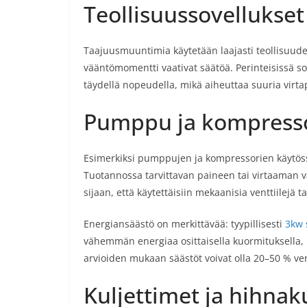
Teollisuussovellukset
Taajuusmuuntimia käytetään laajasti teollisuud
vääntömomentti vaativat säätöä. Perinteisissä so
täydellä nopeudella, mikä aiheuttaa suuria virtap
Pumppu ja kompresso
Esimerkiksi pumppujen ja kompressorien käytö
Tuotannossa tarvittavan paineen tai virtaaman v
sijaan, että käytettäisiin mekaanisia venttiilejä t
Energiansäästö on merkittävää: tyypillisesti
3kw 
vähemmän energiaa osittaisella kuormituksella
arvioiden mukaan säästöt voivat olla 20–50 % ver
Kuljettimet ja hihnak