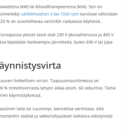
atteina (kW) tai kilovolttiampeereina (kVA). Sen on
 Esimerkiksi
sähkömoottori 4 kw 1500 rpm
tarvitsee vähintään
0 % on suositeltavaa varsinkin raskaassa käytössä.
Euroopassa yleiset tasot ovat 230 V yksivaiheisissa ja 400 V
ssa käytetään korkeampia jännitteitä, kuten 690 V tai jopa
äynnistysvirta
 suuren hetkellisen virran. Taajuusmuuntimessa on
200 % nimellisvirrasta lyhyen aikaa (esim. 60 sekuntia). Tämä
rien käynnistyksessä.
asoinen laite tai suurempi, kannattaa varmistaa, että
mentin säätöä ja vektoriohjauksen kaltaisia edistyneitä