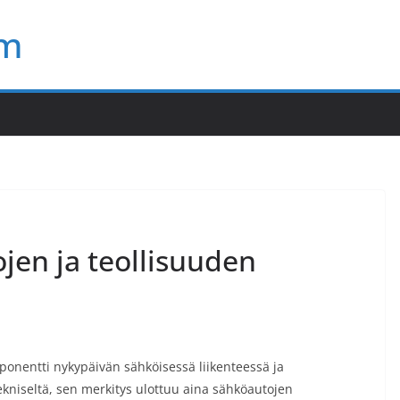
om
en ja teollisuuden
onentti nykypäivän sähköisessä liikenteessä ja
tekniseltä, sen merkitys ulottuu aina sähköautojen