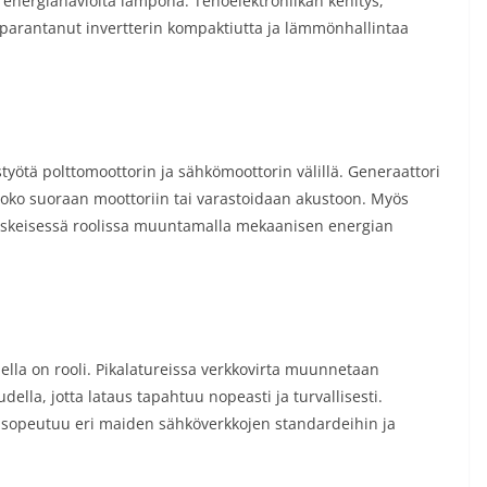
 energiahäviöitä lämpönä. Tehoelektroniikan kehitys,
 on parantanut invertterin kompaktiutta ja lämmönhallintaa
yötä polttomoottorin ja sähkömoottorin välillä. Generaattori
 joko suoraan moottoriin tai varastoidaan akustoon. Myös
 keskeisessä roolissa muuntamalla mekaanisen energian
la on rooli. Pikalatureissa verkkovirta muunnetaan
della, jotta lataus tapahtuu nopeasti ja turvallisesti.
a sopeutuu eri maiden sähköverkkojen standardeihin ja