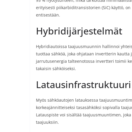
95 % hyötysuhteen, mikä tarkoittaa minimaalisia
erityisesti piikarbiditransistorien (SiC) käyttö,
entisestään.
Hybridijärjestelmät
Hybridiautoissa taajuusmuunnin hallinnoi yhteist
tuottaa sähköä, joka ohjataan invertterin kautta
jarrutusenergia talteenotossa invertteri toimii
takaisin sähköiseksi.
Latausinfrastruktuuri
Myös sähköautojen latauksessa taajuusmuuntimel
korkeajännitteiseksi tasasähköksi sopivalla taajuu
Latauspiste voi sisältää taajuusmuuntimen, jok
taajuuksiin.