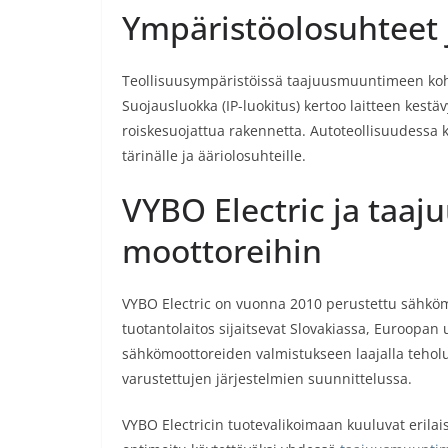
Ympäristöolosuhteet 
Teollisuusympäristöissä taajuusmuuntimeen kohdi
Suojausluokka (IP-luokitus) kertoo laitteen kestäv
roiskesuojattua rakennetta. Autoteollisuudessa käy
tärinälle ja ääriolosuhteille.
VYBO Electric ja taaj
moottoreihin
VYBO Electric on vuonna 2010 perustettu sähkömo
tuotantolaitos sijaitsevat Slovakiassa, Euroopan 
sähkömoottoreiden valmistukseen laajalla tehol
varustettujen järjestelmien suunnittelussa.
VYBO Electricin tuotevalikoimaan kuuluvat erilais