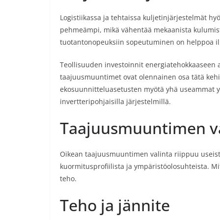
Logistiikassa ja tehtaissa kuljetinjärjestelmät 
pehmeämpi, mikä vähentää mekaanista kulumista j
tuotantonopeuksiin sopeutuminen on helppoa il
Teollisuuden investoinnit energiatehokkaaseen 
taajuusmuuntimet ovat olennainen osa tätä kehi
ekosuunnitteluasetusten myötä yhä useammat yri
invertteripohjaisilla järjestelmillä.
Taajuusmuuntimen val
Oikean taajuusmuuntimen valinta riippuu useista 
kuormitusprofiilista ja ympäristöolosuhteista. M
teho.
Teho ja jännite