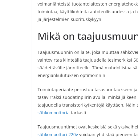
voimanlähteistä tuotantolaitosten energiatehok
toimintaa, käyttökohteita autoteollisuudessa ja 
ja järjestelmien suorituskykyyn.
Mikä on taajuusmuu
Taajuusmuunnin on laite, joka muuttaa sähköverko
vaihtovirtaa kiinteällä taajuudella (esimerkiksi 
säädettävälle jännitteelle. Tämä mahdollistaa 
energiankulutuksen optimoinnin.
Toimintaperiaate perustuu tasasuuntaukseen ja 
tasavirraksi suodatinpiirin avulla, minkä jälkee
taajuudella transistorikytkentöjä käyttäen. Näin
sähkömoottoria
tarkasti.
Taajuusmuuntimet ovat keskeisiä sekä yksivaiheis
sähkömoottori 220v
voidaan yhdistää pieneen t