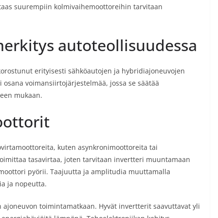
un taas suurempiin kolmivaihemoottoreihin tarvitaan
rkitys autoteollisuudessa
rostunut erityisesti sähköautojen ja hybridiajoneuvojen
 osana voimansiirtojärjestelmää, jossa se säätää
rpeen mukaan.
ottorit
ovirtamoottoreita, kuten asynkronimoottoreita tai
oimittaa tasavirtaa, joten tarvitaan invertteri muuntamaan
 moottori pyörii. Taajuutta ja amplitudia muuttamalla
a ja nopeutta.
joneuvon toimintamatkaan. Hyvät invertterit saavuttavat yli