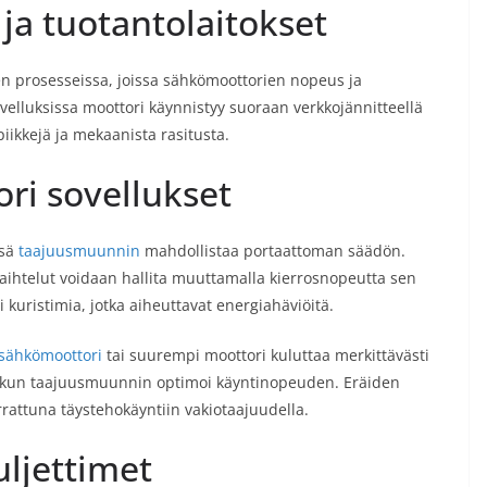
 ja tuotantolaitokset
en prosesseissa, joissa sähkömoottorien nopeus ja
velluksissa moottori käynnistyy suoraan verkkojännitteellä
iikkejä ja mekaanista rasitusta.
ri sovellukset
ssä
taajuusmuunnin
mahdollistaa portaattoman säädön.
aihtelut voidaan hallita muuttamalla kierrosnopeutta sen
ai kuristimia, jotka aiheuttavat energiahäviöitä.
sähkömoottori
tai suurempi moottori kuluttaa merkittävästi
, kun taajuusmuunnin optimoi käyntinopeuden. Eräiden
rattuna täystehokäyntiin vakiotaajuudella.
uljettimet