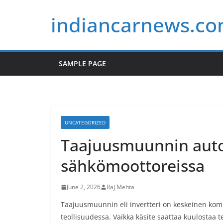
Skip
indiancarnews.c
to
content
SAMPLE PAGE
UNCATEGORIZED
Taajuusmuunnin autoj
sähkömoottoreissa
June 2, 2026
Raj Mehta
Taajuusmuunnin eli invertteri on keskeinen komp
teollisuudessa. Vaikka käsite saattaa kuulostaa 