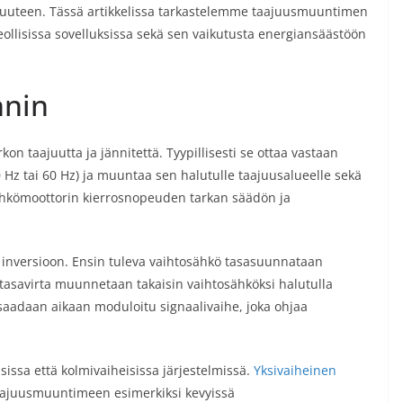
kuuteen. Tässä artikkelissa tarkastelemme taajuusmuuntimen
teollisissa sovelluksissa sekä sen vaikutusta energiansäästöön
nnin
n taajuutta ja jännitettä. Tyypillisesti se ottaa vastaan
50 Hz tai 60 Hz) ja muuntaa sen halutulle taajuusalueelle sekä
sähkömoottorin kierrosnopeuden tarkan säädön ja
inversioon. Ensin tuleva vaihtosähkö tasasuunnataan
n tasavirta muunnetaan takaisin vaihtosähköksi halutulla
 saadaan aikaan moduloitu signaalivaihe, joka ohjaa
issa että kolmivaiheisissa järjestelmissä.
Yksivaiheinen
aajuusmuuntimeen esimerkiksi kevyissä