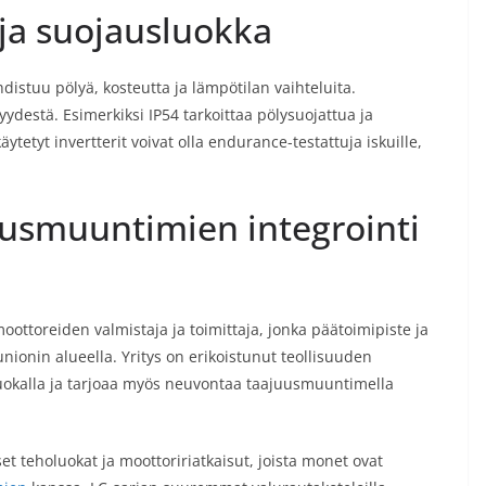
ja suojausluokka
stuu pölyä, kosteutta ja lämpötilan vaihteluita.
yydestä. Esimerkiksi IP54 tarkoittaa pölysuojattua ja
tetyt invertterit voivat olla endurance-testattuja iskuille,
uusmuuntimien integrointi
ottoreiden valmistaja ja toimittaja, jonka päätoimipiste ja
unionin alueella. Yritys on erikoistunut teollisuuden
uokalla ja tarjoaa myös neuvontaa taajuusmuuntimella
et teholuokat ja moottoririatkaisut, joista monet ovat