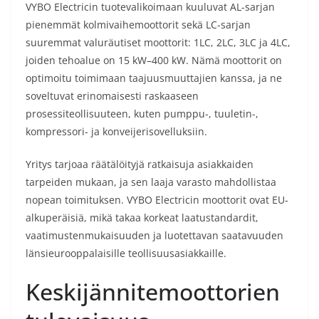
VYBO Electricin tuotevalikoimaan kuuluvat AL-sarjan
pienemmät kolmivaihemoottorit sekä LC-sarjan
suuremmat valuräutiset moottorit: 1LC, 2LC, 3LC ja 4LC,
joiden tehoalue on 15 kW–400 kW. Nämä moottorit on
optimoitu toimimaan taajuusmuuttajien kanssa, ja ne
soveltuvat erinomaisesti raskaaseen
prosessiteollisuuteen, kuten pumppu-, tuuletin-,
kompressori- ja konveijerisovelluksiin.
Yritys tarjoaa räätälöityjä ratkaisuja asiakkaiden
tarpeiden mukaan, ja sen laaja varasto mahdollistaa
nopean toimituksen. VYBO Electricin moottorit ovat EU-
alkuperäisiä, mikä takaa korkeat laatustandardit,
vaatimustenmukaisuuden ja luotettavan saatavuuden
länsieurooppalaisille teollisuusasiakkaille.
Keskijännitemoottorien