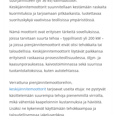
suurjännitteen (yli 36 kV) välimaastoon.
Keskijännitemoottorit suunnitellaan kestämään raskaita
kuormituksia ja tarjoamaan pitkäaikaista, luotettavaa
suorituskykyä vaativissa teollisissa ympäristöissä.
Nämä moottorit ovat erityisen tärkeitä sovelluksissa,
joissa tarvitaan suurta tehoa – tyypillisesti yli 200 kW –
ja joissa pienjännitemoottorit eivät olisi tehokkaita tai
taloudellisia. Keskijännitemoottorit löytävät paikkansa
erityisesti raskaassa prosessiteollisuudessa, öljyn- ja
kaasunporauksessa, kaivostoiminnassa sekä suurissa
tuotantolaitoksissa, kuten autotehtaissa.
Verrattuna pienjännitemoottoreihin,
keskijännitemoottorit
tarjoavat useita etuja: ne pystyvät
käsittelemään suurempia tehoja pienemmillä virroilla,
mikä vähentää kaapeloinnin kustannuksia ja häviöitä.
Lisäksi ne kykenevät käyttämään tehokkaampaa ja
taloudellisempaa jakeluverkkoa.