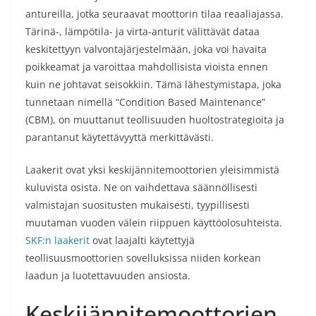
antureilla, jotka seuraavat moottorin tilaa reaaliajassa.
Tärinä-, lämpötila- ja virta-anturit välittävät dataa
keskitettyyn valvontajärjestelmään, joka voi havaita
poikkeamat ja varoittaa mahdollisista vioista ennen
kuin ne johtavat seisokkiin. Tämä lähestymistapa, joka
tunnetaan nimellä “Condition Based Maintenance”
(CBM), on muuttanut teollisuuden huoltostrategioita ja
parantanut käytettävyyttä merkittävästi.
Laakerit ovat yksi keskijännitemoottorien yleisimmistä
kuluvista osista. Ne on vaihdettava säännöllisesti
valmistajan suositusten mukaisesti, tyypillisesti
muutaman vuoden välein riippuen käyttöolosuhteista.
SKF:n laakerit
ovat laajalti käytettyjä
teollisuusmoottorien sovelluksissa niiden korkean
laadun ja luotettavuuden ansiosta.
Keskijännitemoottorien