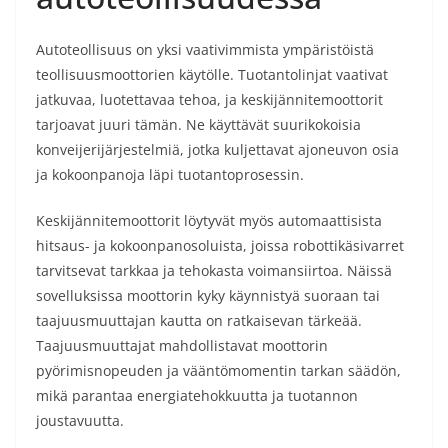
Autoteollisuus on yksi vaativimmista ympäristöistä
teollisuusmoottorien käytölle. Tuotantolinjat vaativat
jatkuvaa, luotettavaa tehoa, ja keskijännitemoottorit
tarjoavat juuri tämän. Ne käyttävät suurikokoisia
konveijerijärjestelmiä, jotka kuljettavat ajoneuvon osia
ja kokoonpanoja läpi tuotantoprosessin.
Keskijännitemoottorit löytyvät myös automaattisista
hitsaus- ja kokoonpanosoluista, joissa robottikäsivarret
tarvitsevat tarkkaa ja tehokasta voimansiirtoa. Näissä
sovelluksissa moottorin kyky käynnistyä suoraan tai
taajuusmuuttajan kautta on ratkaisevan tärkeää.
Taajuusmuuttajat mahdollistavat moottorin
pyörimisnopeuden ja vääntömomentin tarkan säädön,
mikä parantaa energiatehokkuutta ja tuotannon
joustavuutta.