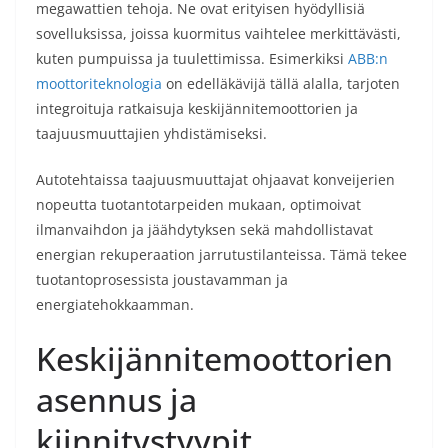
megawattien tehoja. Ne ovat erityisen hyödyllisiä
sovelluksissa, joissa kuormitus vaihtelee merkittävästi,
kuten pumpuissa ja tuulettimissa. Esimerkiksi
ABB:n
moottoriteknologia
on edelläkävijä tällä alalla, tarjoten
integroituja ratkaisuja keskijännitemoottorien ja
taajuusmuuttajien yhdistämiseksi.
Autotehtaissa taajuusmuuttajat ohjaavat konveijerien
nopeutta tuotantotarpeiden mukaan, optimoivat
ilmanvaihdon ja jäähdytyksen sekä mahdollistavat
energian rekuperaation jarrutustilanteissa. Tämä tekee
tuotantoprosessista joustavamman ja
energiatehokkaamman.
Keskijännitemoottorien
asennus ja
kiinnitystyypit