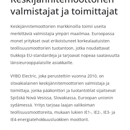
valmistajat ja toimittajat
Keskijännitemoottorien markkinoilla toimii useita
merkittäviä valmistajia ympäri maailmaa. Euroopassa
monet yritykset ovat erikoistuneet korkealaatuisten
teollisuusmoottorien tuotantoon, jotka noudattavat
tiukkoja EU-standardeja ja tarjoavat nopeaa saatavuutta
länsieurooppalaisille asiakkaille.
VYBO Electric, joka perustettiin vuonna 2010, on
slovakialainen keskijännitemoottorien valmistaja ja
toimittaja, jonka pääkonttori ja tuotantotilat sijaitsevat
Spišská Nová Vesissa, Slovakiassa, Euroopan unionin
sydämessä. Yritys tarjoaa laajan valikoiman
teollisuusmoottoreita, mukaan lukien IE1-, IE2-, IE3- ja
IE4-energiatehokkuusluokkien moottorit.