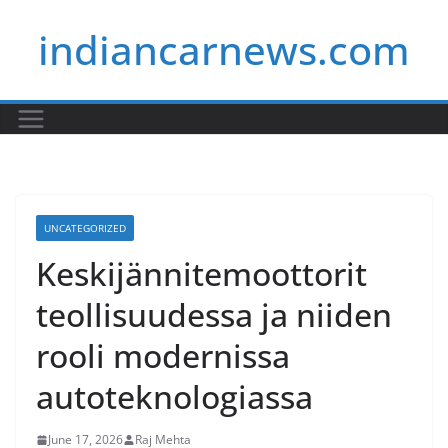
Skip
indiancarnews.com
to
content
UNCATEGORIZED
Keskijännitemoottorit
teollisuudessa ja niiden
rooli modernissa
autoteknologiassa
June 17, 2026
Raj Mehta