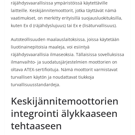
räjähdysvaarallisissa ympäristöissä käytettäville
laitteille. Keskijännitemoottorit, jotka täyttävät nämä
vaatimukset, on merkitty erityisillä suojausluokituksilla,
kuten Ex d (räjähdyslujuus) tai Ex e (lisäturvallisuus).
Autoteollisuuden maalauslaitoksissa, joissa käytetään
liuotinainepitoisia maaleja, voi esiintyä
räjähdysvaarallisia ilmaseoksia. Tällaisissa sovelluksissa
ilmanvaihto- ja suodatusjärjestelmien moottorien on
oltava ATEX-sertifioituja. Nämä moottorit varmistavat
turvallisen käytön ja noudattavat tiukkoja
turvallisuusstandardeja.
Keskijännitemoottorien
integrointi älykkaaseen
tehtaaseen