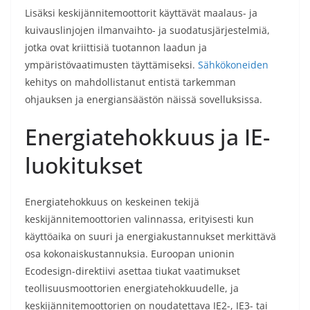
Lisäksi keskijännitemoottorit käyttävät maalaus- ja
kuivauslinjojen ilmanvaihto- ja suodatusjärjestelmiä,
jotka ovat kriittisiä tuotannon laadun ja
ympäristövaatimusten täyttämiseksi.
Sähkökoneiden
kehitys on mahdollistanut entistä tarkemman
ohjauksen ja energiansäästön näissä sovelluksissa.
Energiatehokkuus ja IE-
luokitukset
Energiatehokkuus on keskeinen tekijä
keskijännitemoottorien valinnassa, erityisesti kun
käyttöaika on suuri ja energiakustannukset merkittävä
osa kokonaiskustannuksia. Euroopan unionin
Ecodesign-direktiivi asettaa tiukat vaatimukset
teollisuusmoottorien energiatehokkuudelle, ja
keskijännitemoottorien on noudatettava IE2-, IE3- tai