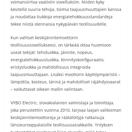
voimansiirtoa vaativiin sovelluksiin. Niiden kyky
käsitellä suuria tehoja, toimia taajuusmuuttajien kanssa
ja noudattaa tiukkoja energiatehokkuusstandardeja
tekee niistä olennaisia nykypäivän teollisuudelle.
Kun valitset keskijännitemoottorin
teollisuussovellukseesi, on tärkeää ottaa huomioon
useat tekijät: teholuokka, jännite, nopeus,
energiatehokkuusluokka, kiinnityskonfiguraatio,
eristysluokka ja mahdollisuus integroida
taajuusmuuttajaan. Lisäksi moottorin käyttöympäristö –
lämpötila, kosteus, tärinä ja mahdolliset räjähdysvaarat
– vaikuttavat oikean mallin valintaan.
VYBO Electric, slovakialainen valmistaja ja toimittaja,
joka perustettiin vuonna 2010, tarjoaa laajan valikoiman
keskijännitemoottoreja ja räätälöityjä ratkaisuja
länsieurooppalaisille teollisuusasiakkaille. Yrityksen