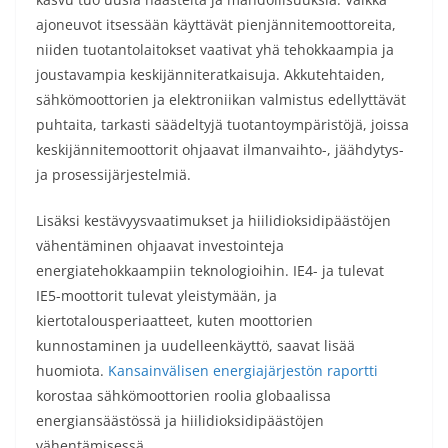
ajoneuvot itsessään käyttävät pienjännitemoottoreita,
niiden tuotantolaitokset vaativat yhä tehokkaampia ja
joustavampia keskijänniteratkaisuja. Akkutehtaiden,
sähkömoottorien ja elektroniikan valmistus edellyttävät
puhtaita, tarkasti säädeltyjä tuotantoympäristöjä, joissa
keskijännitemoottorit ohjaavat ilmanvaihto-, jäähdytys-
ja prosessijärjestelmiä.
Lisäksi kestävyysvaatimukset ja hiilidioksidipäästöjen
vähentäminen ohjaavat investointeja
energiatehokkaampiin teknologioihin. IE4- ja tulevat
IE5-moottorit tulevat yleistymään, ja
kiertotalousperiaatteet, kuten moottorien
kunnostaminen ja uudelleenkäyttö, saavat lisää
huomiota.
Kansainvälisen energiajärjestön raportti
korostaa sähkömoottorien roolia globaalissa
energiansäästössä ja hiilidioksidipäästöjen
vähentämisessä.