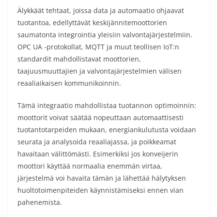
Älykkäät tehtaat, joissa data ja automaatio ohjaavat
tuotantoa, edellyttävät keskijännitemoottorien
saumatonta integrointia yleisiin valvontajärjestelmiin.
OPC UA -protokollat, MQTT ja muut teollisen IoT:n
standardit mahdollistavat moottorien,
taajuusmuuttajien ja valvontajärjestelmien välisen
reaaliaikaisen kommunikoinnin.
Tämä integraatio mahdollistaa tuotannon optimoinnin:
moottorit voivat säätää nopeuttaan automaattisesti
tuotantotarpeiden mukaan, energiankulutusta voidaan
seurata ja analysoida reaaliajassa, ja poikkeamat
havaitaan välittömästi. Esimerkiksi jos konveijerin
moottori käyttää normaalia enemmän virtaa,
järjestelmä voi havaita tämän ja lähettää hälytyksen
huoltotoimenpiteiden käynnistämiseksi ennen vian
pahenemista.