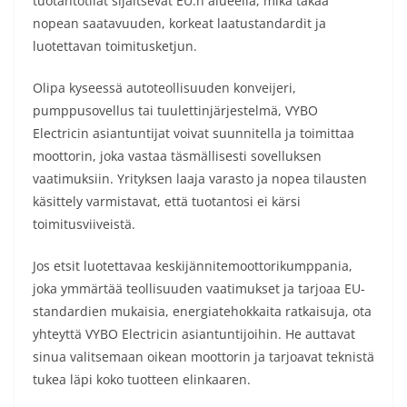
tuotantotilat sijaitsevat EU:n alueella, mikä takaa
nopean saatavuuden, korkeat laatustandardit ja
luotettavan toimitusketjun.
Olipa kyseessä autoteollisuuden konveijeri,
pumppusovellus tai tuulettinjärjestelmä, VYBO
Electricin asiantuntijat voivat suunnitella ja toimittaa
moottorin, joka vastaa täsmällisesti sovelluksen
vaatimuksiin. Yrityksen laaja varasto ja nopea tilausten
käsittely varmistavat, että tuotantosi ei kärsi
toimitusviiveistä.
Jos etsit luotettavaa keskijännitemoottorikumppania,
joka ymmärtää teollisuuden vaatimukset ja tarjoaa EU-
standardien mukaisia, energiatehokkaita ratkaisuja, ota
yhteyttä VYBO Electricin asiantuntijoihin. He auttavat
sinua valitsemaan oikean moottorin ja tarjoavat teknistä
tukea läpi koko tuotteen elinkaaren.