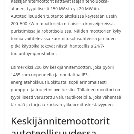
Keskijännitemoottorit kattavat laajan teholuokka-
alueen, tyypillisesti 150 kW:sta yli 20 MW:iin.
Autoteollisuuden tuotantolaitoksissa käytetään usein
200–500 kW:n moottoreita erilaisissa konveijereissa,
puristimissa ja robottisoluissa. Näiden moottorien kyky
toimia vaihtelevissa kuormitusolosuhteissa ja niiden
pitkä käyttöikä tekevät niistä ihanteellisia 24/7-
tuotantoympäristöihin.
Esimerkiksi 200 kW keskijännitemoottori, joka pyörii
1485 rpm nopeudella ja noudattaa IE3-
energiatehokkuusluokitusta, sopii erinomaisesti
pumppu- ja tuuletinsovelluksiin. Tällainen moottori on
tyypillisesti varustettu valuräutikotelolla, joka vähentää
tärinää ja tarjoaa korkean ylikuormituskestävyyden.
Keskijännitemoottorit
autoteollisuudessa