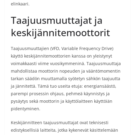
elinkaari.
Taajuusmuuttajat ja
keskijännitemoottorit
Taajuusmuuttajien (VFD, Variable Frequency Drive)
käyttö keskijännitemoottorien kanssa on yleistynyt
voimakkaasti viime vuosikymmeninä. Taajuusmuuttaja
mahdollistaa moottorin nopeuden ja vääntömomentin
tarkan säädön muuttamalla syötetyn sähkön taajuutta
ja jännitettä. Tämä tuo useita etuja: energiansäästö,
parempi prosessin ohjaus, pehmeä käynnistys ja
pysäytys sekä moottorin ja käyttölaitteen käyttöiän
pidentyminen.
Keskijännitteen taajuusmuuttajat ovat teknisesti
edistyksellisiä laitteita, jotka kykenevät käsittelemään