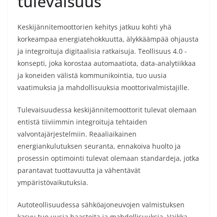
tulevaisuus
Keskijännitemoottorien kehitys jatkuu kohti yhä
korkeampaa energiatehokkuutta, älykkäämpää ohjausta
ja integroituja digitaalisia ratkaisuja. Teollisuus 4.0 -
konsepti, joka korostaa automaatiota, data-analytiikkaa
ja koneiden välistä kommunikointia, tuo uusia
vaatimuksia ja mahdollisuuksia moottorivalmistajille.
Tulevaisuudessa keskijännitemoottorit tulevat olemaan
entistä tiiviimmin integroituja tehtaiden
valvontajärjestelmiin. Reaaliaikainen
energiankulutuksen seuranta, ennakoiva huolto ja
prosessin optimointi tulevat olemaan standardeja, jotka
parantavat tuottavuutta ja vähentävät
ympäristövaikutuksia.
Autoteollisuudessa sähköajoneuvojen valmistuksen
kasvu tuo uusia haasteita ja mahdollisuuksia. Vaikka