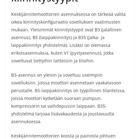
Keskijännitemoottorien asennuksessa on tärkeää valita
oikea kiinnityskonfiguraatio sovelluksen vaatimusten
mukaan. Yleisimmät kiinnitystyypit ovat B3 (jalallinen
asennus), B5 (laippakiinnitys) ja B35 (jalka- ja
laippakiinnitys yhdistelmä). Lisäksi on olemassa
erikoisasennuksia, kuten V1 (pystyasennus), jotka
soveltuvat tiettyihin laitteisiin ja tiloihin.
B3-asennus on yleisin ja soveltuu useimpiin
sovelluksiin, joissa moottori asennetaan vaakatasoon
perustalle. B5-laippakiinnitys on tyypillinen tilanteissa,
joissa moottori kytketään suoraan pumpun,
kompressorin tai vaihdepussin laippaan. B35-
yhdistelmä tarjoaa lisävakaudesta ja joustavuutta
asennuksessa.
Keskijännitemoottorien koosta ja painosta johtuen