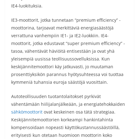
IE4-luokituksia.
IE3-moottorit, jotka tunnetaan “premium efficiency” -
moottorina, tarjoavat merkittäviä energiasäästöjä
verrattuna vanhempiin IE1- ja IE2-luokkiin. IE4-
moottorit, jotka edustavat “super premium efficiency” -
tasoa, vähentävät häviöitä entisestään ja ovat yhä
yleisempiä uusissa teollisuussovelluksissa. Kun
keskijännitemoottori käy jatkuvasti, jo muutaman
prosenttiyksikön parannus hyötysuhteessa voi tuottaa
kymmeniä tuhansia euroja säästöjä vuosittain.
Autoteollisuuden tuotantolaitokset pyrkivät
vähentämään hiilijalanjälkeään, ja energiatehokkaiden
sähkömoottorit
ovat keskeinen osa tätä strategiaa.
Keskijännitemoottorien korkeampi hankintahinta
kompensoidaan nopeasti käyttökustannussäästöillä,
erityisesti kun otetaan huomioon moottorin koko