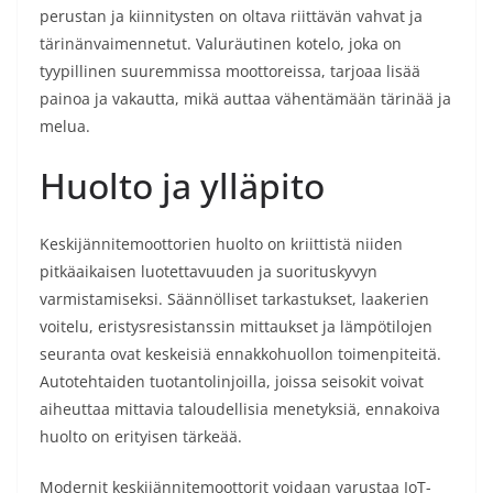
perustan ja kiinnitysten on oltava riittävän vahvat ja
tärinänvaimennetut. Valuräutinen kotelo, joka on
tyypillinen suuremmissa moottoreissa, tarjoaa lisää
painoa ja vakautta, mikä auttaa vähentämään tärinää ja
melua.
Huolto ja ylläpito
Keskijännitemoottorien huolto on kriittistä niiden
pitkäaikaisen luotettavuuden ja suorituskyvyn
varmistamiseksi. Säännölliset tarkastukset, laakerien
voitelu, eristysresistanssin mittaukset ja lämpötilojen
seuranta ovat keskeisiä ennakkohuollon toimenpiteitä.
Autotehtaiden tuotantolinjoilla, joissa seisokit voivat
aiheuttaa mittavia taloudellisia menetyksiä, ennakoiva
huolto on erityisen tärkeää.
Modernit keskijännitemoottorit voidaan varustaa IoT-