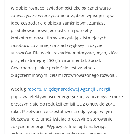
W dobie rosnącej świadomości ekologicznej warto
zauważyć, że wypożyczanie urządzeń wpisuje się w
ideę gospodarki o obiegu zamkniętym. Zamiast
produkować nowe jednostki na potrzeby
krótkoterminowe, firmy korzystają z istniejących
zasobów, co zmniejsza ślad węglowy i zużycie
surowców. Dla wielu zakładów motoryzacyjnych, które
przyjęły strategię ESG (Environmental, Social,
Governance), takie podejście jest zgodne z
długoterminowymi celami zrównoważonego rozwoju.
Według
raportu Międzynarodowej Agencji Energii
,
poprawa efektywności energetycznej w przemyśle może
przyczynić się do redukcji emisji CO2 o 40% do 2040
roku. Przetwornice częstotliwości odgrywają w tym
kluczową rolę, umożliwiając precyzyjne sterowanie
zużyciem energii. Wypożyczalnie, optymalizując
wykorzystanie istniejącego parku maszynowego,